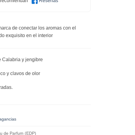
 recomiendan
Reseñas
a marca de conectar los aromas con el
o exquisito en el interior
e Calabria y jengibre
o y clavos de olor
radas.
agancias
u de Parfum (EDP)