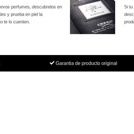
nuevos perfumes, descubrelos en
Si tu
es y prueba en piel la
desc
o te lo cuenten.
prod
s
Garantia de producto original