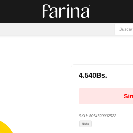
Búsqueda
de
productos
4.540
Bs.
Añadir
a la
Sin
lista de
deseos
SKU:
8054320902522
Nicho