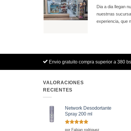
Dia a dia llegan 
nuestrras sucursal
experiencia, que n
Envio gratuito compra superior a 380 b
VALORACIONES
RECIENTES
Network Desodortante
Spray 200 ml
Valorado
por Fabian rodriguez