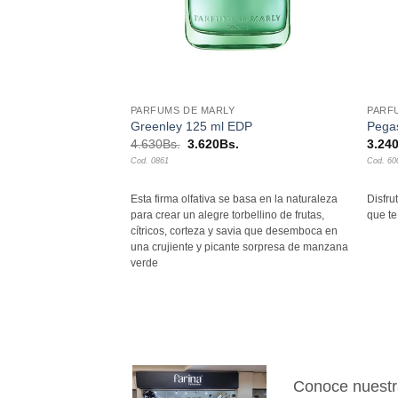
+
+
PARFUMS DE MARLY
PARF
 120 ml
Greenley 125 ml EDP
Pega
El
El
4.630
Bs.
3.620
Bs.
3.24
precio
precio
Cod. 0861
Cod. 60
original
actual
era:
es:
4.630Bs..
3.620Bs..
 especiada dulzura que
Esta firma olfativa se basa en la naturaleza
Disfru
ia.
para crear un alegre torbellino de frutas,
que te
cítricos, corteza y savia que desemboca en
una crujiente y picante sorpresa de manzana
verde
Conoce nuestr