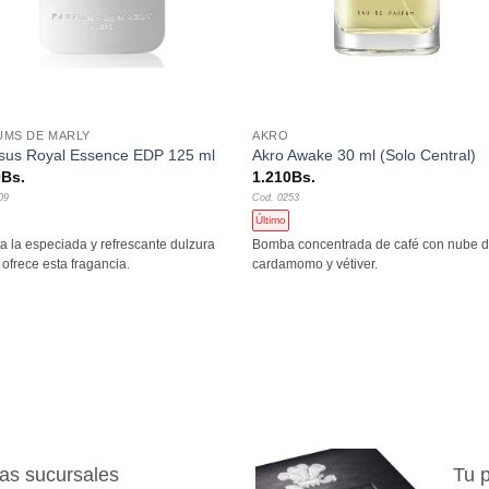
+
UMS DE MARLY
AKRO
sus Royal Essence EDP 125 ml
Akro Awake 30 ml (Solo Central)
0
Bs.
1.210
Bs.
09
Cod. 0253
Último
ta la especiada y refrescante dulzura
Bomba concentrada de café con nube 
 ofrece esta fragancia.
cardamomo y vétiver.
as sucursales
Tu p