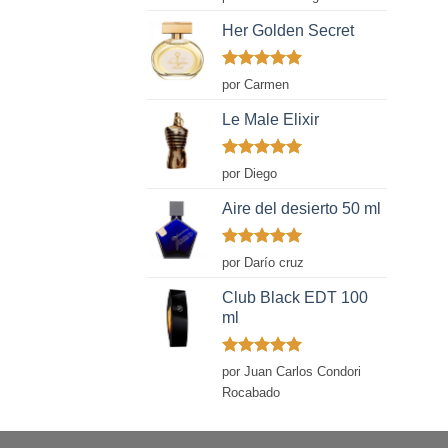
con
5
de 5
Her Golden Secret
Valorado
por Carmen
con
5
de 5
Le Male Elixir
Valorado
por Diego
con
5
de 5
Aire del desierto 50 ml
Valorado
por Darío cruz
con
5
de 5
Club Black EDT 100
ml
Valorado
por Juan Carlos Condori
con
5
de 5
Rocabado