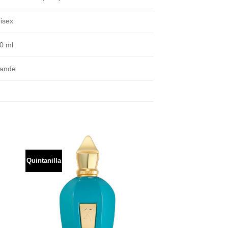
isex
0 ml
ande
Quintanilla
dir
Añadir
a
a la
 de
lista de
eos
deseos