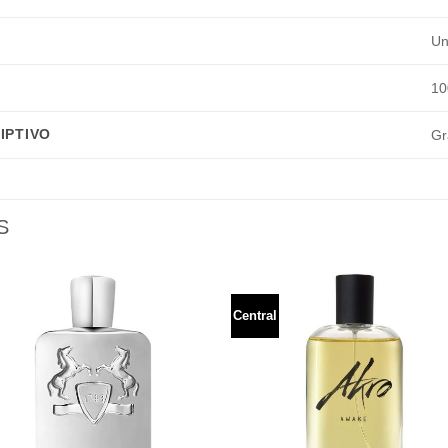
Un
10
IPTIVO
Gr
S
Central
Añadir
Aña
a la
a l
lista de
lista
deseos
des