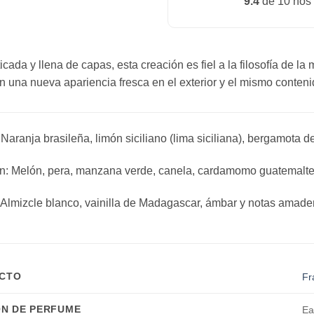
9.4
de 10 nos
icada y llena de capas, esta creación es fiel a la filosofía de l
n una nueva apariencia fresca en el exterior y el mismo contenid
Naranja brasileña, limón siciliano (lima siciliana), bergamota d
: Melón, pera, manzana verde, canela, cardamomo guatemaltec
Almizcle blanco, vainilla de Madagascar, ámbar y notas amade
UCTO
Fr
N DE PERFUME
Ea