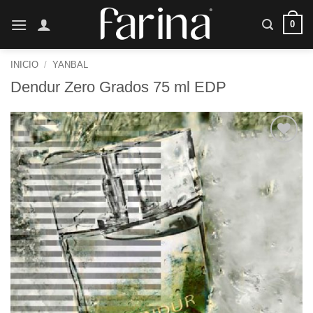
Saltar
0
al
contenido
INICIO
/
YANBAL
Dendur Zero Grados 75 ml EDP
Añadir
a la
lista de
deseos