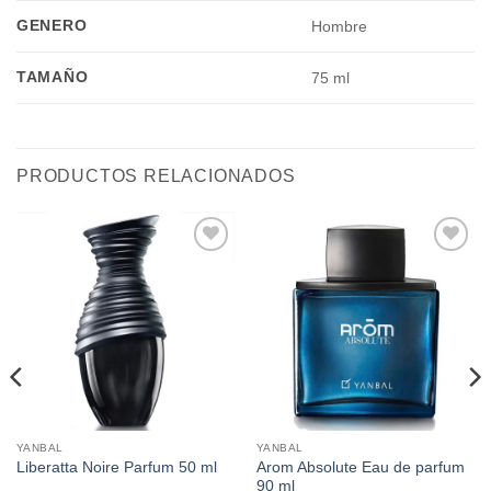
GENERO
Hombre
TAMAÑO
75 ml
PRODUCTOS RELACIONADOS
Añadir
Añadir
a la
a la
lista de
lista de
deseos
deseos
YANBAL
YANBAL
Arom Absolute Eau de parfum
Liberatta Noire Parfum 50 ml
90 ml