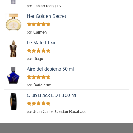
Valorado
por Fabian rodriguez
con
5
de 5
Her Golden Secret
Valorado
por Carmen
con
5
de 5
Le Male Elixir
Valorado
por Diego
con
5
de 5
Aire del desierto 50 ml
Valorado
por Darío cruz
con
5
de 5
Club Black EDT 100 ml
Valorado
por Juan Carlos Condori Rocabado
con
5
de 5