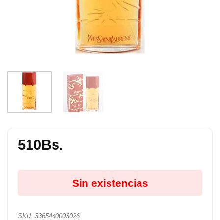
510
Bs.
Sin existencias
SKU:
3365440003026