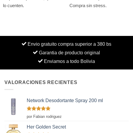
lo cuenten.
Compra sin stress.
Envio gratuito compra superior a 380 bs
Garantia de producto original
Enviamos a todo Bolivia
VALORACIONES RECIENTES
Network Desodortante Spray 200 ml
Valorado
por Fabian rodriguez
con
5
de 5
Her Golden Secret