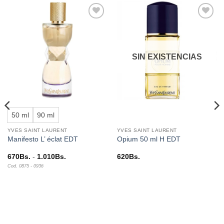
Añadir
Añadir
a la
a la
lista de
lista de
deseos
deseos
SIN EXISTENCIAS
50 ml
90 ml
YVES SAINT LAURENT
YVES SAINT LAURENT
Manifesto L’ éclat EDT
Opium 50 ml H EDT
Rango
670
Bs.
-
1.010
Bs.
620
Bs.
de
Cod. 0875 - 0936
precios:
desde
670Bs.
hasta
1.010Bs.