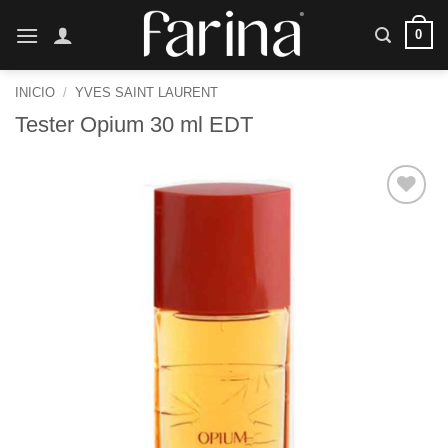
Saltar
0
al
contenido
INICIO
/
YVES SAINT LAURENT
Tester Opium 30 ml EDT
Añadir
a la
lista de
deseos