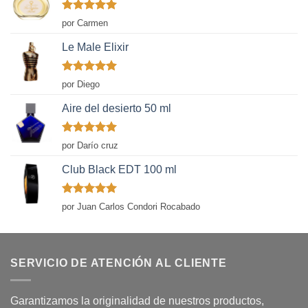
Valorado
por Carmen
con
5
de 5
Le Male Elixir
Valorado
por Diego
con
5
de 5
Aire del desierto 50 ml
Valorado
por Darío cruz
con
5
de 5
Club Black EDT 100 ml
Valorado
por Juan Carlos Condori Rocabado
con
5
de 5
SERVICIO DE ATENCIÓN AL CLIENTE
Garantizamos la originalidad de nuestros productos,