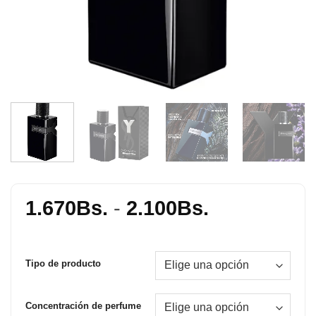
Rango
1.670
Bs.
-
2.100
Bs.
de
precios:
desde
Tipo de producto
1.670Bs.
hasta
Concentración de perfume