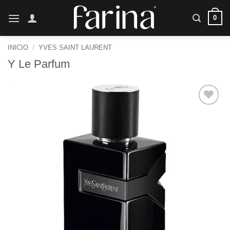
Saltar
0
al
contenido
INICIO
/
YVES SAINT LAURENT
Y Le Parfum
Añadir
a la
lista de
deseos