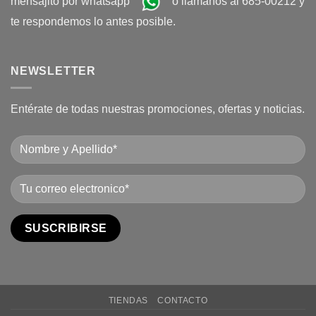
mensajito por whatsapp
o llamanos al 685-00212 y
te respondemos lo antes posible.
NEWSLETTER
Entérate de todas nuestras promociones, ofertas y noticias.
TIENDAS
CONTACTO