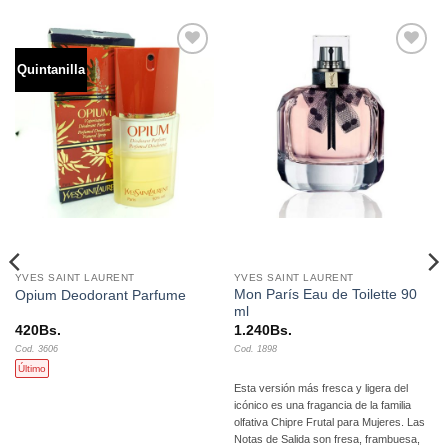
Quintanilla
Añadir
Añadir
a la
a la
lista de
lista de
deseos
deseos
YVES SAINT LAURENT
YVES SAINT LAURENT
Mon París Eau de Toilette 90
Opium Deodorant Parfume
ml
420
Bs.
1.240
Bs.
Cod. 3606
Cod. 1898
Último
Esta versión más fresca y ligera del
icónico es una fragancia de la familia
olfativa Chipre Frutal para Mujeres. Las
Notas de Salida son fresa, frambuesa,