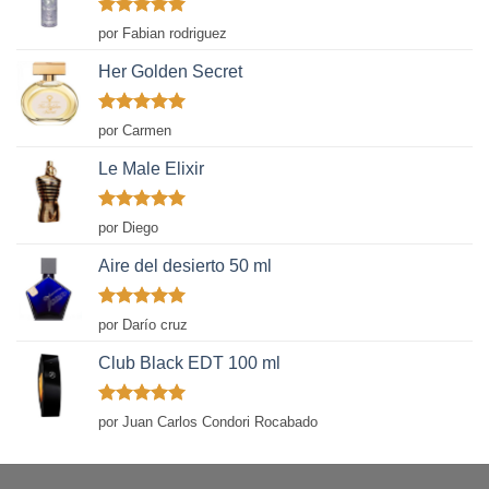
Valorado
por Fabian rodriguez
con
5
de 5
Her Golden Secret
Valorado
por Carmen
con
5
de 5
Le Male Elixir
Valorado
por Diego
con
5
de 5
Aire del desierto 50 ml
Valorado
por Darío cruz
con
5
de 5
Club Black EDT 100 ml
Valorado
por Juan Carlos Condori Rocabado
con
5
de 5