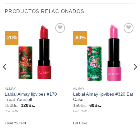
PRODUCTOS RELACIONADOS
-20%
-60%
Añadir
Añadir
a la
a la
lista de
lista de
deseos
deseos
ALMAY
ALMAY
Labial Almay lipvibes #170
Labial Almay lipvibes #320 Eat
Treat Yourself
Cake
El
El
El
El
150
Bs.
120
Bs.
150
Bs.
60
Bs.
precio
precio
precio
precio
Cod. 7089
Cod. 7232
original
actual
original
actual
era:
es:
era:
es:
150Bs..
120Bs..
150Bs..
60Bs..
Treat Yourself
Eat Cake