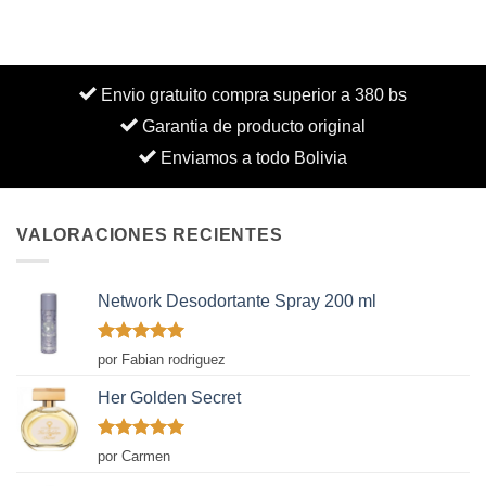
Envio gratuito compra superior a 380 bs
Garantia de producto original
Enviamos a todo Bolivia
VALORACIONES RECIENTES
Network Desodortante Spray 200 ml
Valorado
por Fabian rodriguez
con
5
de 5
Her Golden Secret
Valorado
por Carmen
con
5
de 5