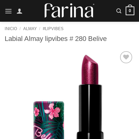
Saltar
0
al
contenido
INICIO
/
ALMAY
/
#LIPVIBES
Labial Almay lipvibes # 280 Belive
Añadir
a la
lista de
deseos