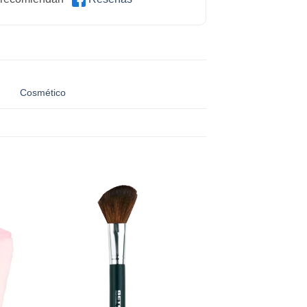
Cosmético
dir
Añadir
a
a la
 de
lista de
eos
deseos