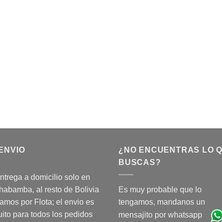
ENVIO
¿NO ENCUENTRAS LO 
BUSCAS?
ntrega a domicilio solo en
abamba, al resto de Bolivia
Es muy probable que lo
amos por Flota; el envio es
tengamos, mandanos un
uito para todos los pedidos
mensajito por whatsapp