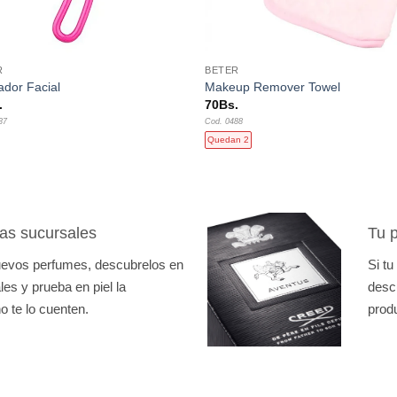
+
R
BETER
ador Facial
Makeup Remover Towel
.
70
Bs.
37
Cod. 0488
Quedan 2
as sucursales
Tu p
nuevos perfumes, descubrelos en
Si tu
es y prueba en piel la
desc
o te lo cuenten.
prod