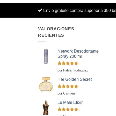
Envio gratuito compra superior a 380 b
VALORACIONES
RECIENTES
Network Desodortante
Spray 200 ml
Valorado
por Fabian rodriguez
con
5
de 5
Her Golden Secret
Valorado
por Carmen
con
5
de 5
Le Male Elixir
Valorado