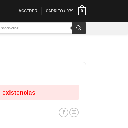
0
ACCEDER
CARRITO /
0
BS.
 existencias