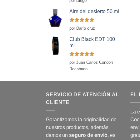
por Diego
con
5
de 5
Aire del desierto 50 ml
Valorado
por Darío cruz
con
5
de 5
Club Black EDT 100
ml
Valorado
por Juan Carlos Condori
con
5
de 5
Rocabado
SERVICIO DE ATENCIÓN AL
EL 
CLIENTE
La e
Garantizamos la originalidad de
Coch
nuestros productos, además
envi
damos un
seguro de envió
, es
grat