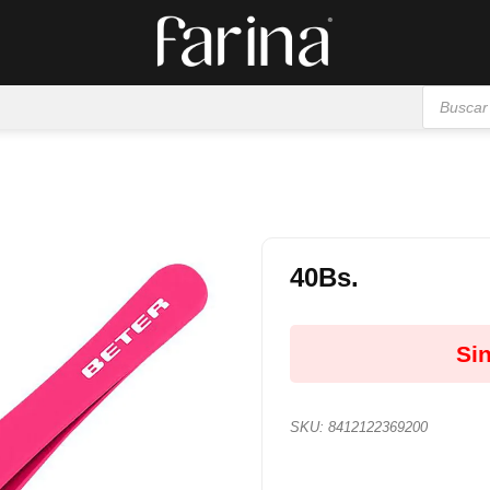
Búsqueda
de
productos
40
Bs.
Añadir
a la
Sin
lista de
deseos
SKU:
8412122369200