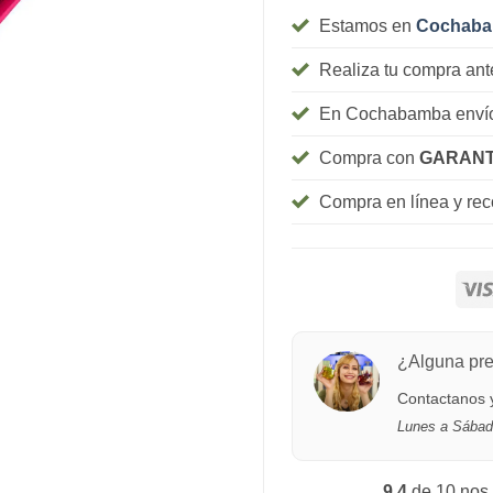
Estamos en
Cochab
Realiza tu compra ant
En Cochabamba envío
Compra con
GARANT
Compra en línea y re
¿Alguna pr
Contactanos y
Lunes a Sábad
9.4
de 10 nos