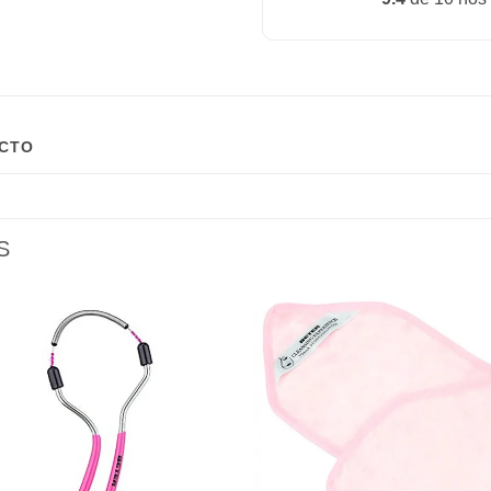
UCTO
S
Añadir
Aña
a la
a l
lista de
lista
deseos
des