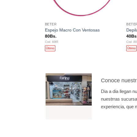
+
+
BETER
BETE
je (Pelo Sintetico)
Espejo Macro Con Ventosas
Depil
80
Bs.
40
Bs
Cod. 6085
Cod. 00
Último
Último
Conoce nuestr
Dia a dia llegan 
nuestrras sucursal
experiencia, que n