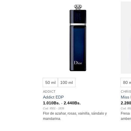
Añadir
Añadir
a la
a la
lista de
lista de
deseos
deseos
STENCIAS
+
+
50 ml
100 ml
80 
ADDICT
CHRIS
e Intense 50 ml
Addict EDP
Miss 
Rango
1.010
Bs.
-
2.440
Bs.
2.28
de
Cod. 9501 - 1839
Cod. 89
precios:
o, mirra y violeta.
Flor de azahar, rosas, vainilla, sándalo y
Fresa 
desde
1.010Bs.
mandarina.
amber
hasta
2.440Bs.