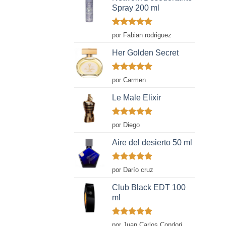
Spray 200 ml
Valorado
por Fabian rodriguez
con
5
de 5
Her Golden Secret
Valorado
por Carmen
con
5
de 5
Le Male Elixir
Valorado
por Diego
con
5
de 5
Aire del desierto 50 ml
Valorado
por Darío cruz
con
5
de 5
Club Black EDT 100
ml
Valorado
por Juan Carlos Condori