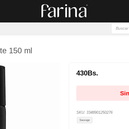
Búsqueda
de
productos
te 150 ml
430
Bs.
Añadir
a la
Sin
lista de
deseos
SKU:
3348901250276
Sauvage