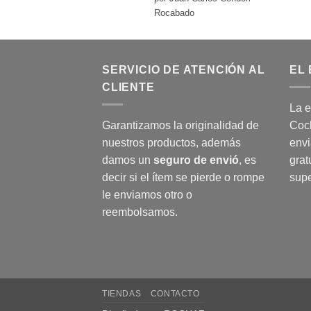
con
5
de 5
Rocabado
SERVICIO DE ATENCIÓN AL
EL 
CLIENTE
La e
Garantizamos la originalidad de
Coch
nuestros productos, además
envi
damos un
seguro de envió
, es
grat
decir si el ítem se pierde o rompe
supe
le enviamos otro o
reembolsamos.
TIENDAS
CONTACTO