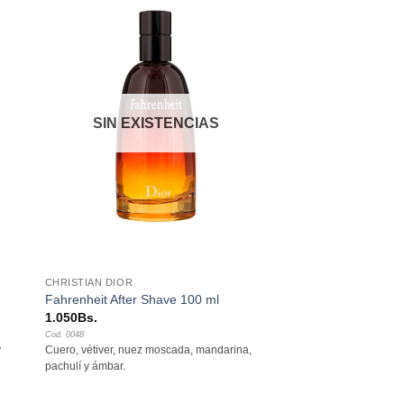
dir
Añadir
a
a la
 de
lista de
eos
deseos
SIN EXISTENCIAS
+
CHRISTIAN DIOR
Fahrenheit After Shave 100 ml
1.050
Bs.
Cod. 0048
y
Cuero, vétiver, nuez moscada, mandarina,
pachulí y ámbar.