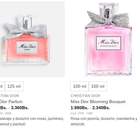
Añadir
Aña
a la
a l
lista de
lista
deseos
des
+
ml
125 ml
100 ml
150 ml
TIAN DIOR
CHRISTIAN DIOR
Dior Parfum
Miss Dior Blooming Bouquet
Rango
Rango
0
Bs.
-
3.360
Bs.
1.980
Bs.
-
2.340
Bs.
de
de
20 - 9026
Cod. 7375 - 7382
precios:
precios:
salvaje y durazno con rosas, jazmines,
Rosa con peonía, durazno, mandarina 
desde
desde
2.280Bs.
1.980Bs.
wood y pachulí.
almizcle.
hasta
hasta
3.360Bs.
2.340Bs.