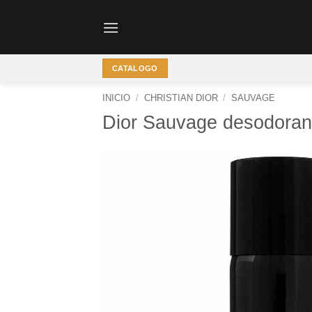
Saltar
al
contenido
CATALOGO
INICIO
/
CHRISTIAN DIOR
/
SAUVAGE
Dior Sauvage desodoran