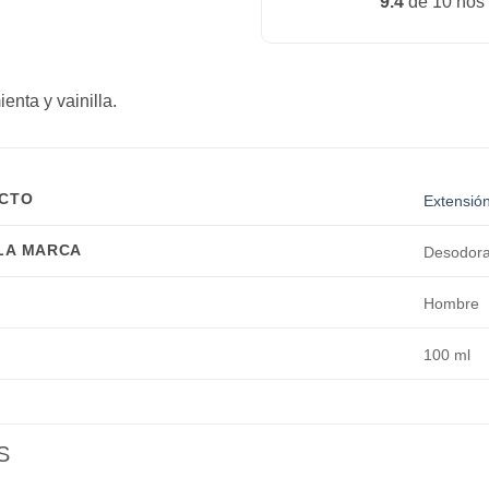
9.4
de 10 nos
nta y vainilla.
UCTO
Extensió
 LA MARCA
Desodora
Hombre
100 ml
S