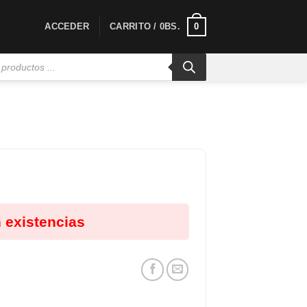
0
ACCEDER
CARRITO /
0
BS.
 existencias