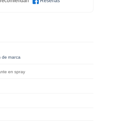
 recomiendan
Reseñas
n de marca
nte en spray