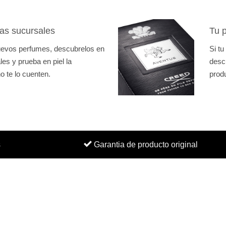
as sucursales
Tu p
nuevos perfumes, descubrelos en
Si tu
es y prueba en piel la
desc
o te lo cuenten.
prod
s
Garantia de producto original