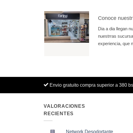
Conoce nuestr
Dia a dia llegan 
nuestrras sucursal
experiencia, que n
Envio gratuito compra superior a 380 b
VALORACIONES
RECIENTES
Network Desodortante