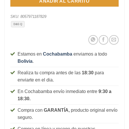
AÑADIR AL CARRITO
SKU:
8057971187829
D&G Q
Estamos en
Cochabamba
enviamos a todo
Bolivia
.
Realiza tu compra antes de las
18:30
para
enviarte en el dia.
En Cochabamba envío inmediato entre
9:30 a
18:30.
Compra con
GARANTÍA,
producto original envío
seguro.
Compra en línea y recoge de nuestras