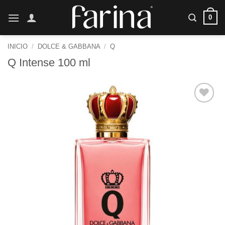
Saltar
0
al
contenido
INICIO
/
DOLCE & GABBANA
/
Q
Q Intense 100 ml
Añadir
a la
lista de
deseos