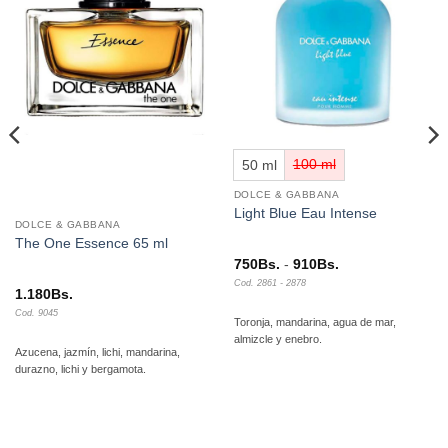
a la
a la
lista de
lista de
deseos
deseos
50 ml
100 ml
DOLCE & GABBANA
Light Blue Eau Intense
DOLCE & GABBANA
The One Essence 65 ml
Rango
750
Bs.
-
910
Bs.
de
Cod. 2861 - 2878
precios:
1.180
Bs.
desde
Cod. 9045
750Bs.
Toronja, mandarina, agua de mar,
hasta
almizcle y enebro.
910Bs.
Azucena, jazmín, lichi, mandarina,
durazno, lichi y bergamota.