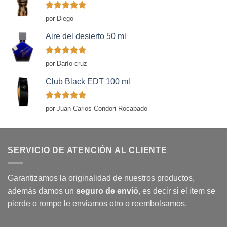
Valorado
por Diego
con
5
de 5
Aire del desierto 50 ml
Valorado
por Darío cruz
con
5
de 5
Club Black EDT 100 ml
Valorado
por Juan Carlos Condori Rocabado
con
5
de 5
SERVICIO DE ATENCIÓN AL CLIENTE
Garantizamos la originalidad de nuestros productos,
además damos un
seguro de envió
, es decir si el ítem se
pierde o rompe le enviamos otro o reembolsamos.