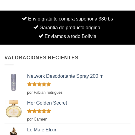
Envio gratuito compra superior a 380 bs
Garantia de producto original
Enviamos a todo Bolivia
VALORACIONES RECIENTES
Network Desodortante Spray 200 ml
Valorado
por Fabian rodriguez
con
5
de 5
Her Golden Secret
Valorado
por Carmen
con
5
de 5
Le Male Elixir