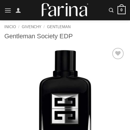
Saltar
0
al
contenido
INICIO
/
GIVENCHY
/
GENTLEMAN
Gentleman Society EDP
Añadir
a la
lista de
deseos