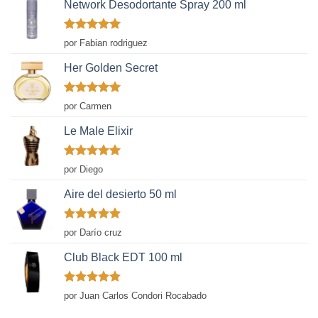
Network Desodortante Spray 200 ml
Valorado
por Fabian rodriguez
con
5
de 5
Her Golden Secret
Valorado
por Carmen
con
5
de 5
Le Male Elixir
Valorado
por Diego
con
5
de 5
Aire del desierto 50 ml
Valorado
por Darío cruz
con
5
de 5
Club Black EDT 100 ml
Valorado
por Juan Carlos Condori Rocabado
con
5
de 5