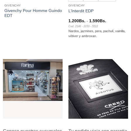
GIVENCHY
GIVENCHY
Givenchy Pour Homme Guindo
L’Interdit EDP
EDT
Rango
1.200
Bs.
-
1.590
Bs.
de
Cod. 2146 - 2153 - 5512
precios:
Nardos, jazmines, pera, pachulí, vainilla,
desde
1.200Bs.
vétiver y ambroxan.
hasta
1.590Bs.