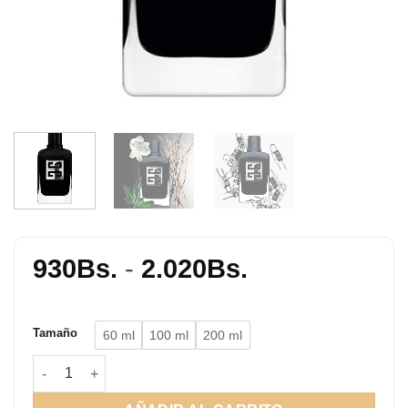
Rango
930
Bs.
-
2.020
Bs.
de
precios:
Tamaño
60 ml
100 ml
200 ml
desde
930Bs.
Gentleman Society EDP cantidad
hasta