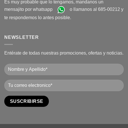
Es muy probable que lo tengamos, mandanos un
mensajito por whatsapp
o llamanos al 685-00212 y
te respondemos lo antes posible.
NEWSLETTER
Entérate de todas nuestras promociones, ofertas y noticias.