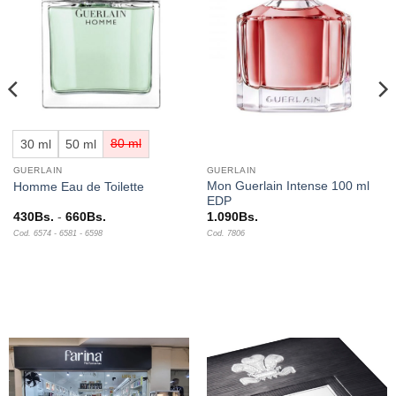
lista de
lista de
deseos
deseos
30 ml
50 ml
80 ml
GUERLAIN
GUERLAIN
Mon Guerlain Intense 100 ml
Homme Eau de Toilette
EDP
Rango
430
Bs.
-
660
Bs.
1.090
Bs.
de
Cod. 6574 - 6581 - 6598
Cod. 7806
precios:
desde
430Bs.
hasta
660Bs.