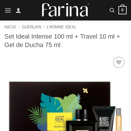
Saltar
0
al
contenido
INICIO
/
GUERLAIN
/
L'HOMME IDEAL
Set Ideal Intense 100 ml + Travel 10 ml +
Gel de Ducha 75 ml
Añadir
a la
lista de
deseos