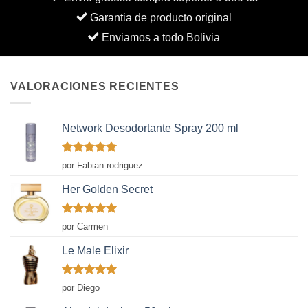
Garantia de producto original
Enviamos a todo Bolivia
VALORACIONES RECIENTES
Network Desodortante Spray 200 ml
Valorado
por Fabian rodriguez
con
5
de 5
Her Golden Secret
Valorado
por Carmen
con
5
de 5
Le Male Elixir
Valorado
por Diego
con
5
de 5