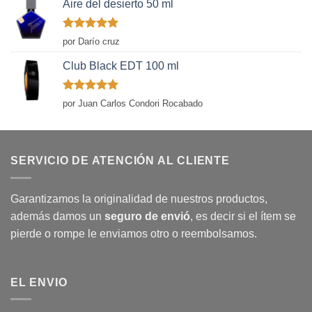
Aire del desierto 50 ml
Valorado
por Darío cruz
con
5
de 5
Club Black EDT 100 ml
Valorado
por Juan Carlos Condori Rocabado
con
5
de 5
SERVICIO DE ATENCIÓN AL CLIENTE
Garantizamos la originalidad de nuestros productos,
además damos un
seguro de envió
, es decir si el ítem se
pierde o rompe le enviamos otro o reembolsamos.
EL ENVIO