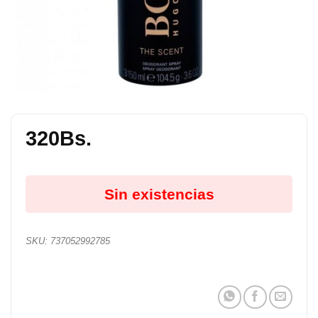
320
Bs.
Sin existencias
SKU:
737052992785