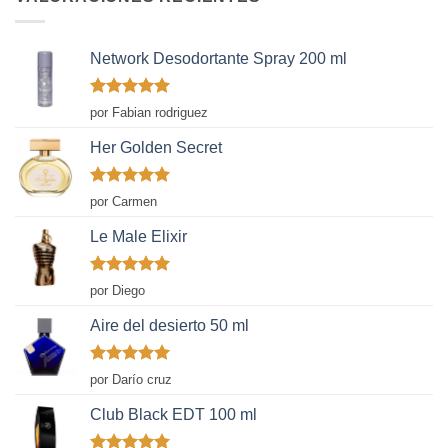
Network Desodortante Spray 200 ml
Valorado
por Fabian rodriguez
con
5
de 5
Her Golden Secret
Valorado
por Carmen
con
5
de 5
Le Male Elixir
Valorado
por Diego
con
5
de 5
Aire del desierto 50 ml
Valorado
por Darío cruz
con
5
de 5
Club Black EDT 100 ml