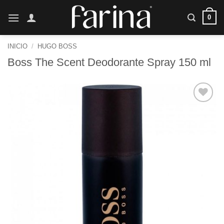
Saltar
0
al
contenido
INICIO
/
HUGO BOSS
Boss The Scent Deodorante Spray 150 ml
Añadir
a la
lista de
deseos