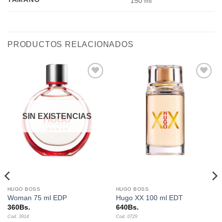
150 ml
PRODUCTOS RELACIONADOS
Añadir
Añadir
a la
a la
lista de
lista de
deseos
deseos
SIN EXISTENCIAS
HUGO BOSS
HUGO BOSS
Woman 75 ml EDP
Hugo XX 100 ml EDT
360
Bs.
640
Bs.
Cod. 3914
Cod. 0729