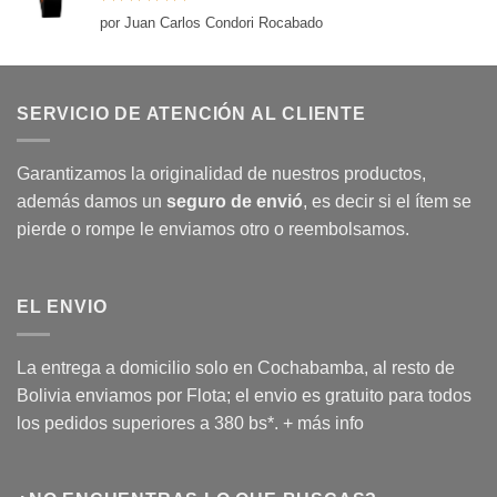
Valorado
por Juan Carlos Condori Rocabado
con
5
de 5
SERVICIO DE ATENCIÓN AL CLIENTE
Garantizamos la originalidad de nuestros productos,
además damos un
seguro de envió
, es decir si el ítem se
pierde o rompe le enviamos otro o reembolsamos.
EL ENVIO
La entrega a domicilio solo en Cochabamba, al resto de
Bolivia enviamos por Flota; el envio es gratuito para todos
los pedidos superiores a 380 bs*.
+ más info