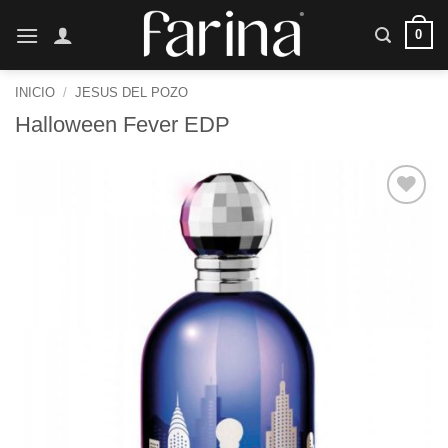
Saltar
0
al
contenido
INICIO
/
JESUS DEL POZO
Halloween Fever EDP
Añadir
a la
lista de
deseos