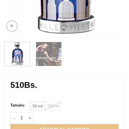
510
Bs.
Tamaño
50 ml
100 ml
Halloween Fever EDP cantidad