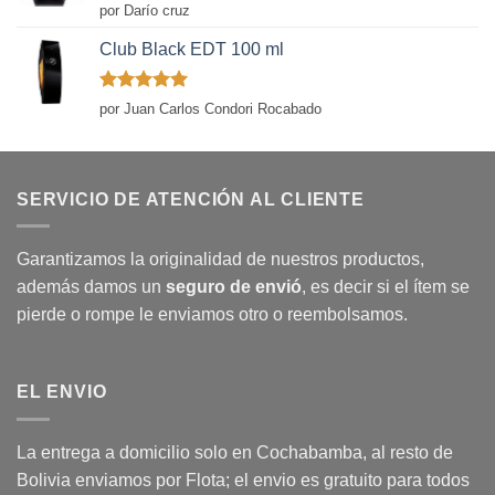
Valorado
por Darío cruz
con
5
de 5
Club Black EDT 100 ml
Valorado
por Juan Carlos Condori Rocabado
con
5
de 5
SERVICIO DE ATENCIÓN AL CLIENTE
Garantizamos la originalidad de nuestros productos,
además damos un
seguro de envió
, es decir si el ítem se
pierde o rompe le enviamos otro o reembolsamos.
EL ENVIO
La entrega a domicilio solo en Cochabamba, al resto de
Bolivia enviamos por Flota; el envio es gratuito para todos