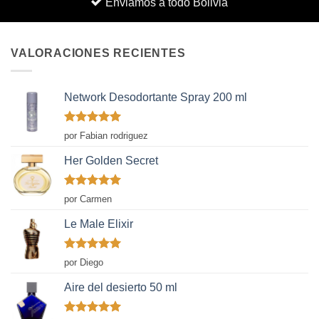
Enviamos a todo Bolivia
VALORACIONES RECIENTES
Network Desodortante Spray 200 ml
Valorado
por Fabian rodriguez
con
5
de 5
Her Golden Secret
Valorado
por Carmen
con
5
de 5
Le Male Elixir
Valorado
por Diego
con
5
de 5
Aire del desierto 50 ml