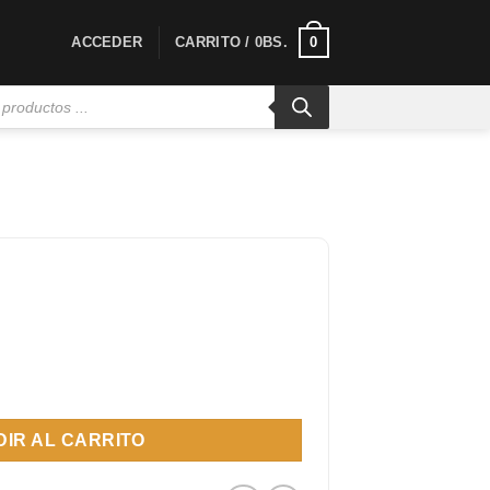
0
ACCEDER
CARRITO /
0
BS.
00 ml cantidad
IR AL CARRITO