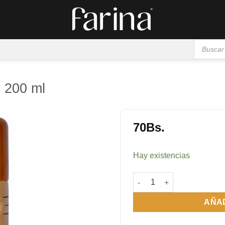
Búsqueda
de
productos
 200 ml
70
Bs.
Añadir
a la
Hay existencias
lista de
deseos
Do It Desodornate Spray 2
AÑAD