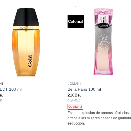
Colonial
Añadir
Aña
a la
a l
lista de
lista
deseos
des
+
NI
LOMANI
 EDT 100 ml
Bella Paris 100 ml
s.
210
Bs.
25
Cod. 6911
Quedan 2
Es una explosión de aromas afrutados 
ofrece a las mujeres deseos de glamour
seducción.