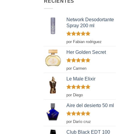
RECIENTES
Network Desodortante
Spray 200 ml
Valorado
por Fabian rodriguez
con
5
de 5
Her Golden Secret
Valorado
por Carmen
con
5
de 5
Le Male Elixir
Valorado
por Diego
con
5
de 5
Aire del desierto 50 ml
Valorado
por Darío cruz
con
5
de 5
Club Black EDT 100