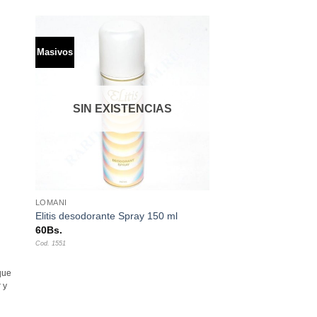
Masivos
dir
Añadir
a
a la
 de
lista de
eos
deseos
SIN EXISTENCIAS
+
LOMANI
Elitis desodorante Spray 150 ml
60
Bs.
Cod. 1551
que
 y