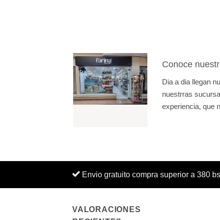
Conoce nuestr
Dia a dia llegan 
nuestrras sucursal
experiencia, que n
Envio gratuito compra superior a 380 b
VALORACIONES