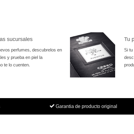
as sucursales
Tu p
nuevos perfumes, descubrelos en
Si tu
es y prueba en piel la
desc
o te lo cuenten.
prod
s
Garantia de producto original