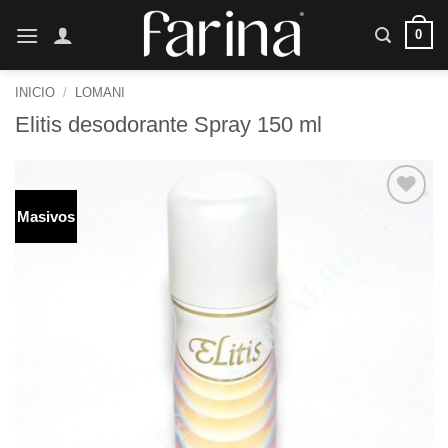
Saltar
0
al
contenido
INICIO
/
LOMANI
Elitis desodorante Spray 150 ml
Masivos
Añadir
a la
lista de
deseos