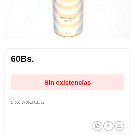
60
Bs.
Sin existencias
SKU:
37361001551