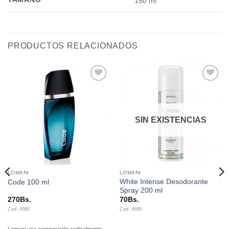
150 ml
PRODUCTOS RELACIONADOS
Añadir
Añadir
a la
a la
lista de
lista de
deseos
deseos
SIN EXISTENCIAS
LOMANI
LOMANI
White Intense Desodorante
Code 100 ml
Spray 200 ml
270
Bs.
70
Bs.
Cod. 0066
Cod. 4689