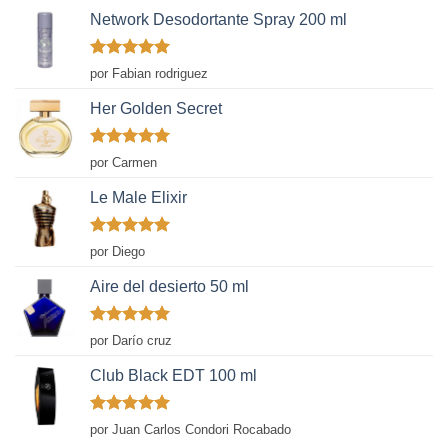
Network Desodortante Spray 200 ml
Valorado
por Fabian rodriguez
con
5
de 5
Her Golden Secret
Valorado
por Carmen
con
5
de 5
Le Male Elixir
Valorado
por Diego
con
5
de 5
Aire del desierto 50 ml
Valorado
por Darío cruz
con
5
de 5
Club Black EDT 100 ml
Valorado
por Juan Carlos Condori Rocabado
con
5
de 5