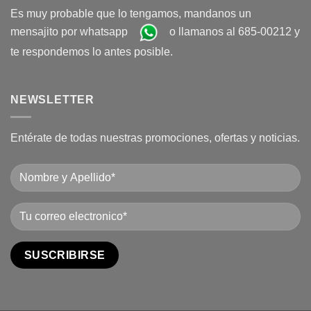
Es muy probable que lo tengamos, mandanos un
mensajito por whatsapp
o llamanos al 685-00212 y
te respondemos lo antes posible.
NEWSLETTER
Entérate de todas nuestras promociones, ofertas y noticias.