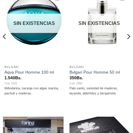
Añadir
Añadir
a la
a la
lista de
lista de
deseos
deseos
SIN EXISTENCIAS
SIN EXISTENCIAS
BVLGARI
BVLGARI
Aqva Pour Homme 100 ml
Bvlgari Pour Homme 50 ml
1.540
Bs.
350
Bs.
Cod. 1521
Cod. 1560
MAndarina, naranja con algas marina,
Palo santo, variedad de maderas,
pachulí y maderas.
lavanda, aldehídos y bergamota.