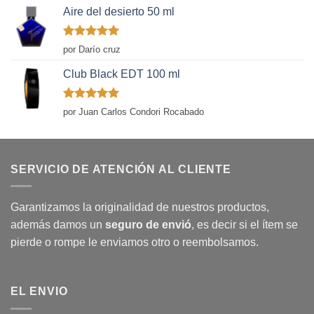
Aire del desierto 50 ml
Valorado
por Darío cruz
con
5
de 5
Club Black EDT 100 ml
Valorado
por Juan Carlos Condori Rocabado
con
5
de 5
SERVICIO DE ATENCIÓN AL CLIENTE
Garantizamos la originalidad de nuestros productos,
además damos un
seguro de envió
, es decir si el ítem se
pierde o rompe le enviamos otro o reembolsamos.
EL ENVIO