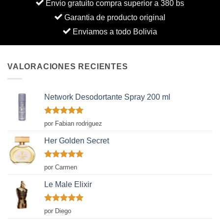
Envio gratuito compra superior a 380 bs
Garantia de producto original
Enviamos a todo Bolivia
VALORACIONES RECIENTES
Network Desodortante Spray 200 ml
Valorado
por Fabian rodriguez
con
5
de 5
Her Golden Secret
Valorado
por Carmen
con
5
de 5
Le Male Elixir
Valorado
por Diego
con
5
de 5