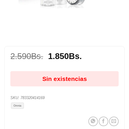
El
El
2.590
Bs.
1.850
Bs.
precio
precio
original
actual
Sin existencias
era:
es:
2.590Bs..
1.850Bs..
SKU:
783320414169
Omnia