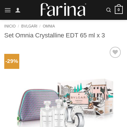
Saltar
0
al
contenido
INICIO
/
BVLGARI
/
OMNIA
Set Omnia Crystalline EDT 65 ml x 3
-29%
Añadir
a la
lista de
deseos