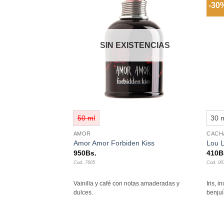
-30
Añadir
Añadir
a la
a la
lista de
lista de
deseos
deseos
SIN EXISTENCIAS
+
+
50 ml
30 
AMOR
CACH
dy Corps 200 ml
Amor Amor Forbiden Kiss
Lou 
950
Bs.
410
B
Cod. 7605
Cod. 00
ra y maderas con
Vainilla y café con notas amaderadas y
Iris, 
dulces.
benjuí