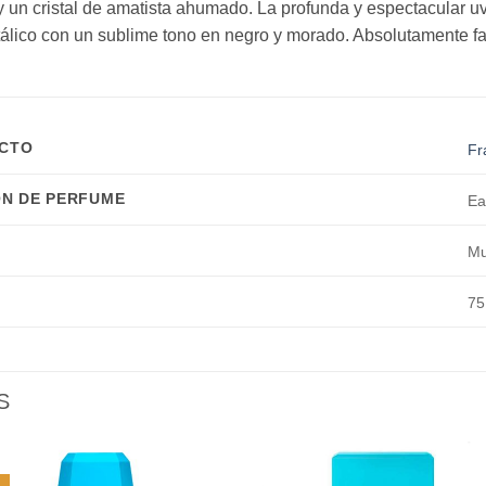
a y un cristal de amatista ahumado. La profunda y espectacular
tálico con un sublime tono en negro y morado. Absolutamente f
UCTO
Fr
N DE PERFUME
Ea
Mu
75
S