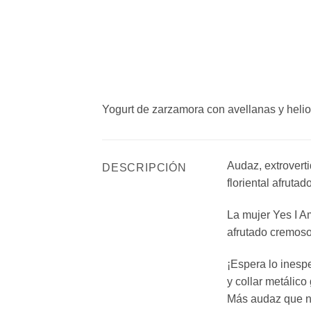
Yogurt de zarzamora con avellanas y helio
Audaz, extroverti
DESCRIPCIÓN
floriental afruta
La mujer Yes I A
afrutado cremoso
¡Espera lo inesp
y collar metálico
Más audaz que nun