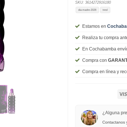
SKU:
3614272916180
dia-madre-2026
tresl
Estamos en
Cochab
Realiza tu compra ant
En Cochabamba envío
Compra con
GARANT
Compra en línea y re
¿Alguna pr
Contactanos y