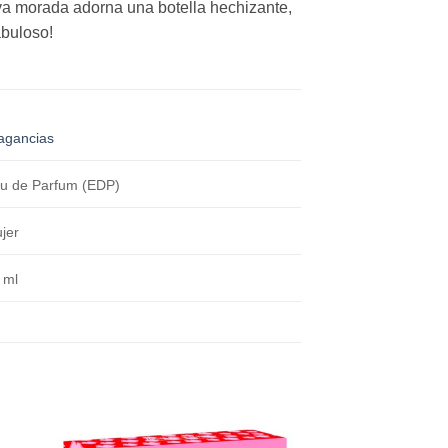
 uva morada adorna una botella hechizante,
abuloso!
agancias
u de Parfum (EDP)
jer
 ml