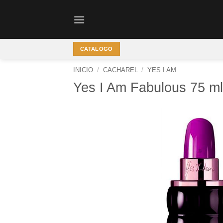
Saltar
al
contenido
CATALOGO
INICIO
/
CACHAREL
/
YES I AM
Yes I Am Fabulous 75 ml