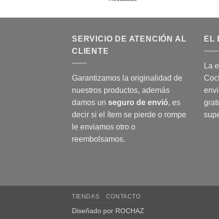
SERVICIO DE ATENCIÓN AL
EL 
CLIENTE
La e
Garantizamos la originalidad de
Coch
nuestros productos, además
envi
damos un
seguro de envió
, es
grat
decir si el ítem se pierde o rompe
supe
le enviamos otro o
reembolsamos.
TIENDAS
CONTACTO
Diseñado por ROCHAZ