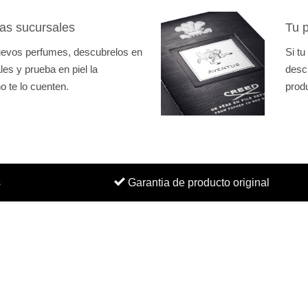
as sucursales
Tu p
nuevos perfumes, descubrelos en
Si tu
es y prueba en piel la
desc
o te lo cuenten.
prod
s
Garantia de producto original