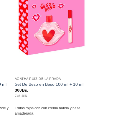
dir
Añadir
a
a la
 de
lista de
eos
deseos
+
AGATHA RUIZ DE LA PRADA
0 ml
Set De Beso en Beso 100 ml + 10 ml
300
Bs.
Cod. 5681
zcle y
Frutos rojos con con crema batida y base
amaderada.