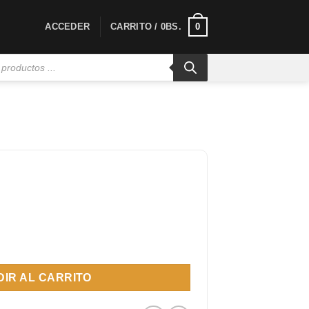
0
ACCEDER
CARRITO /
0
BS.
antidad
IR AL CARRITO