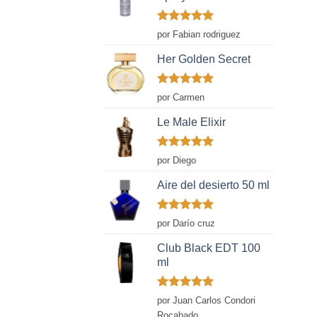
Valorado
por Fabian rodriguez
con
5
de 5
Her Golden Secret
Valorado
por Carmen
con
5
de 5
Le Male Elixir
Valorado
por Diego
con
5
de 5
Aire del desierto 50 ml
Valorado
por Darío cruz
con
5
de 5
Club Black EDT 100
ml
Valorado
por Juan Carlos Condori
con
5
de 5
Rocabado