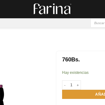
Búsqueda
de
productos
760
Bs.
Añadir
a la
Hay existencias
lista de
deseos
Yes I Am Fabulous 75 ml c
AÑAD