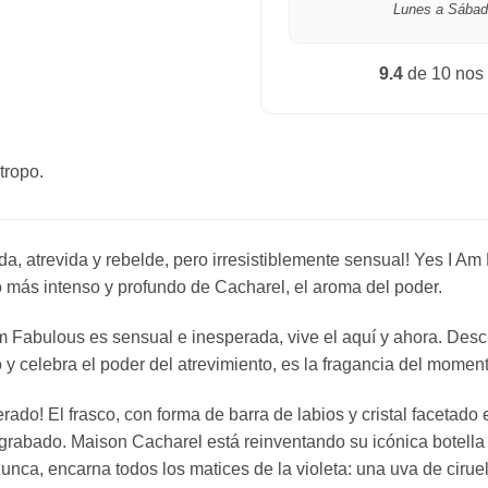
Lunes a Sábad
9.4
de 10 nos
tropo.
da, atrevida y rebelde, pero irresistiblemente sensual! Yes I A
do más intenso y profundo de Cacharel, el aroma del poder.
m Fabulous es sensual e inesperada, vive el aquí y ahora. Desc
 y celebra el poder del atrevimiento, es la fragancia del momen
erado! El frasco, con forma de barra de labios y cristal facet
 grabado. Maison Cacharel está reinventando su icónica botella 
ca, encarna todos los matices de la violeta: una uva de ciruela