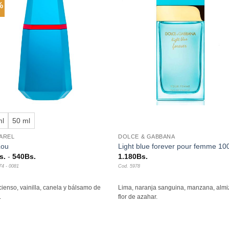
%
Añadir
Aña
a la
a l
lista de
lista
deseos
des
+
ml
50 ml
AREL
DOLCE & GABBANA
Lou
Light blue forever pour femme 10
Rango
s.
-
540
Bs.
1.180
Bs.
de
74 - 0081
Cod. 5978
precios:
desde
410Bs.
incienso, vainilla, canela y bálsamo de
Lima, naranja sanguina, manzana, almi
hasta
.
flor de azahar.
540Bs.