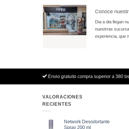
Conoce nuestr
Dia a dia llegan 
nuestrras sucursal
experiencia, que n
Envio gratuito compra superior a 380 b
VALORACIONES
RECIENTES
Network Desodortante
Spray 200 ml