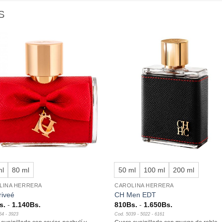
S
Añadir
Aña
a la
a l
lista de
lista
deseos
des
+
ml
80 ml
50 ml
100 ml
200 ml
LINA HERRERA
CAROLINA HERRERA
riveé
CH Men EDT
Rango
Rango
s.
-
1.140
Bs.
810
Bs.
-
1.650
Bs.
de
de
54 - 3923
Cod. 5039 - 5022 - 6161
precios:
precios: