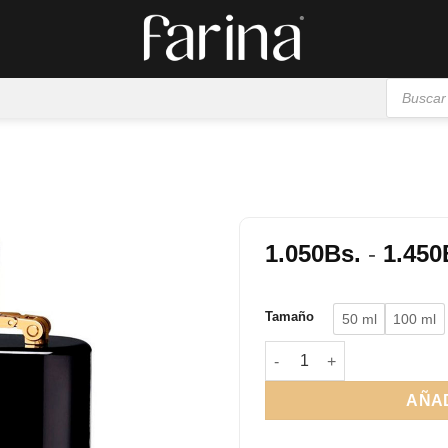
Búsqueda
de
productos
1.050
Bs.
-
1.450
Añadir
a la
Tamaño
50 ml
100 ml
lista de
deseos
CH Men Prive cantidad
AÑAD