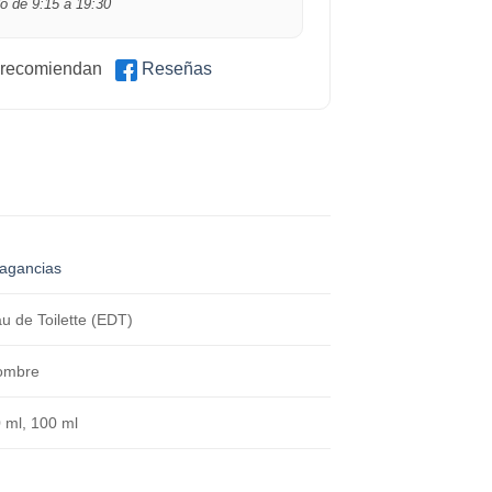
o de 9:15 a 19:30
 recomiendan
Reseñas
agancias
u de Toilette (EDT)
ombre
 ml, 100 ml