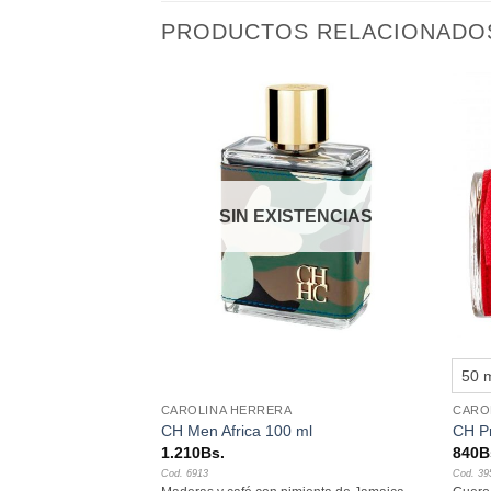
PRODUCTOS RELACIONADO
Añadir
Añadir
a la
a la
lista de
lista de
deseos
deseos
SIN EXISTENCIAS
+
+
200 ml
50 
CAROLINA HERRERA
CARO
CH Men Africa 100 ml
CH P
Rango
1.210
Bs.
840
B
de
Cod. 6913
Cod. 39
precios: