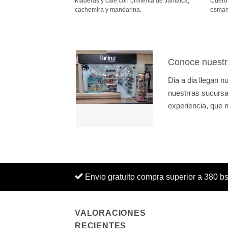
a, maracuyá, especias,
Maderas y café con pimienta de Jamaica,
Cuero 
desde
810Bs.
cachemira y mandarina.
osmant
hasta
1.510Bs.
Conoce nuestr
Dia a dia llegan 
nuestrras sucursal
experiencia, que n
Envio gratuito compra superior a 380 b
VALORACIONES
RECIENTES