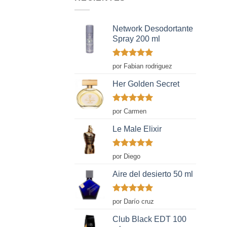
Network Desodortante
Spray 200 ml
Valorado
por Fabian rodriguez
con
5
de 5
Her Golden Secret
Valorado
por Carmen
con
5
de 5
Le Male Elixir
Valorado
por Diego
con
5
de 5
Aire del desierto 50 ml
Valorado
por Darío cruz
con
5
de 5
Club Black EDT 100