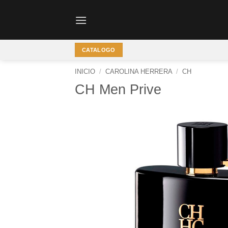
Saltar
al
contenido
CATALOGO
INICIO
/
CAROLINA HERRERA
/
CH
CH Men Prive