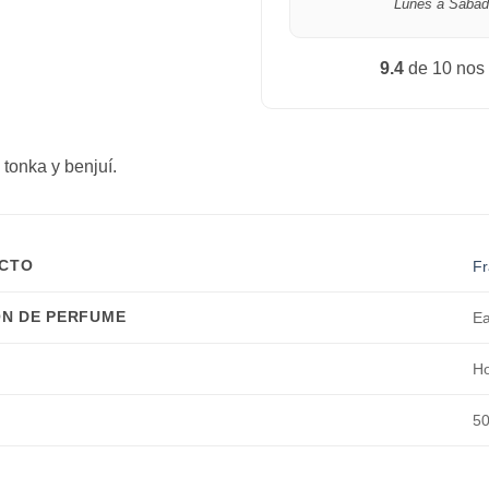
Lunes a Sábad
9.4
de 10 nos
tonka y benjuí.
UCTO
Fr
N DE PERFUME
Ea
H
50