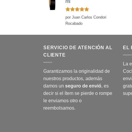
ml
Valorado
por Juan Carlos Condori
con
5
de 5
Rocabado
SERVICIO DE ATENCIÓN AL
EL 
CLIENTE
La e
Garantizamos la originalidad de
Coch
nuestros productos, además
envi
damos un
seguro de envió
, es
grat
decir si el ítem se pierde o rompe
supe
le enviamos otro o
reembolsamos.