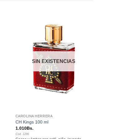
dir
Añadir
a
a la
 de
lista de
eos
deseos
SIN EXISTENCIAS
+
CAROLINA HERRERA
CH Kings 100 ml
1.010
Bs.
Cod. 1286