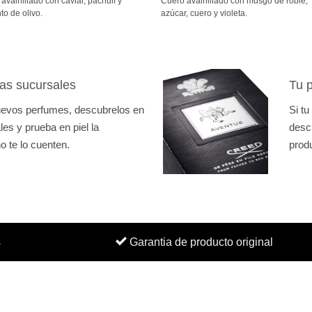
avainillado con caviar, pachulí y
Cuero avainillado con musgo de roble,
desde
desde
840Bs.
810Bs.
o de olivo.
azúcar, cuero y violeta.
hasta
hasta
1.140Bs.
1.650Bs.
as sucursales
Tu p
nuevos perfumes, descubrelos en
Si tu
es y prueba en piel la
desc
o te lo cuenten.
prod
s
Garantia de producto original